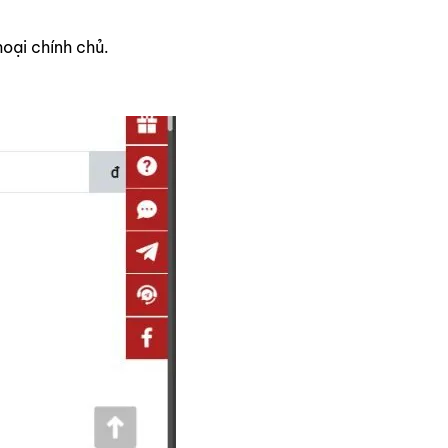
hoại chính chủ.