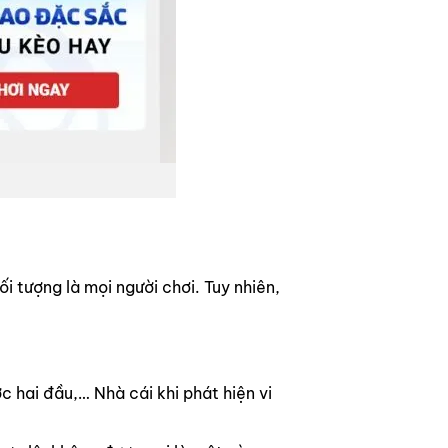
 tượng là mọi người chơi. Tuy nhiên,
c hai đầu,… Nhà cái khi phát hiện vi