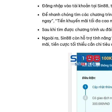
Đăng nhập vào tài khoản tại Sin88, t
Để nhanh chóng tìm các chương trì
ngay”, “Tiền khuyến mãi tối đa cao 
Sau khi tìm được chương trình ưu đã
Ngoài ra, Sin88 còn hỗ trợ tính năng
mãi, tiền cược tối thiểu cần chi tiêu