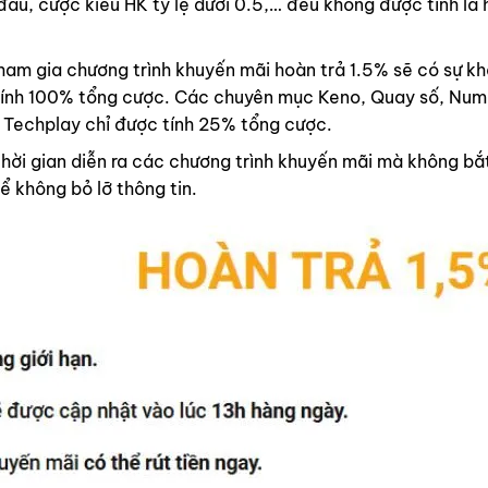
đầu, cược kiểu HK tỷ lệ dưới 0.5,… đều không được tính là
am gia chương trình khuyến mãi hoàn trả 1.5% sẽ có sự kh
 tính 100% tổng cược. Các chuyên mục Keno, Quay số, Nu
a Techplay chỉ được tính 25% tổng cược.
 thời gian diễn ra các chương trình khuyến mãi mà không b
ể không bỏ lỡ thông tin.