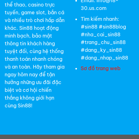
Email:
info@18-
thể thao, casino trực
30.us.com
tuyến, game slot, bắn cá
Tìm kiếm nhanh:
và nhiều trò chơi hấp dẫn
#sin88 #sin88blog
khác. Sin88 hoạt động
#nha_cai_sin88
minh bạch, bảo mật
#trang_chu_sin88
thông tin khách hàng
#dang_ky_sin88
tuyệt đối, cùng hệ thống
#dang_nhap_sin88
thanh toán nhanh chóng
và an toàn. Hãy tham gia
Sơ đồ trang web
ngay hôm nay để tận
hưởng những ưu đãi đặc
biệt và cơ hội chiến
thắng không giới hạn
cùng Sin88!