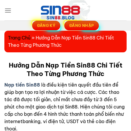
Chuyển
đến
nội
dung
ĐĂNG KÝ
ĐĂNG NHẬP
Trang Chủ
»
Hướng Dẫn Nạp Tiền Sin88 Chi Tiết
Theo Từng Phương Thức
Hướng Dẫn Nạp Tiền Sin88 Chi Tiết
Theo Từng Phương Thức
Nạp tiền Sin88
là điều kiện tiên quyết đầu tiên để
giúp bạn tạo ra lợi nhuận từ việc cá cược. Các thao
tác đã được tối giản, chỉ mất chưa đầy từ 3 đến 5
phút cho một giao dịch tại Sin88. Hiện chúng tôi cung
cấp cho bạn đến 4 hình thức thanh toán phổ biến như
internetbanking, ví điện tử, USDT và thẻ cào điện
thoại.