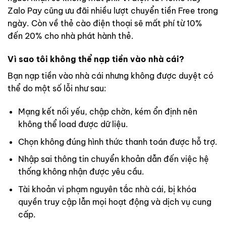
Zalo Pay cũng ưu đãi nhiều lượt chuyển tiền Free trong
ngày. Còn về thẻ cào điện thoại sẽ mất phí từ 10%
đến 20% cho nhà phát hành thẻ.
Vì sao tôi không thể nạp tiền vào nhà cái?
Bạn nạp tiền vào nhà cái nhưng không được duyệt có
thể do một số lỗi như sau:
Mạng kết nối yếu, chập chờn, kém ổn định nên
không thể load được dữ liệu.
Chọn không đúng hình thức thanh toán được hỗ trợ.
Nhập sai thông tin chuyển khoản dẫn đến việc hệ
thống không nhận được yêu cầu.
Tài khoản vi phạm nguyên tắc nhà cái, bị khóa
quyền truy cập lẫn mọi hoạt động và dịch vụ cung
cấp.