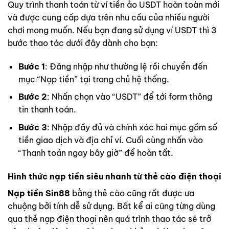
Quy trình thanh toán từ ví tiền ảo USDT hoàn toàn mới
và được cung cấp dựa trên nhu cầu của nhiều người
chơi mong muốn. Nếu bạn đang sử dụng ví USDT thì 3
bước thao tác dưới đây dành cho bạn:
Bước 1
: Đăng nhập như thường lệ rồi chuyển đến
mục “Nạp tiền” tại trang chủ hệ thống.
Bước 2
: Nhấn chọn vào “USDT” để tới form thông
tin thanh toán.
Bước 3
: Nhập đầy đủ và chính xác hai mục gồm số
tiền giao dịch và địa chỉ ví. Cuối cùng nhấn vào
“Thanh toán ngay bây giờ” để hoàn tất.
Hình thức nạp tiền siêu nhanh từ thẻ cào điện thoại
Nạp tiền Sin88
bằng thẻ cào cũng rất được ưa
chuộng bởi tính dễ sử dụng. Bất kể ai cũng từng dùng
qua thẻ nạp điện thoại nên quá trình thao tác sẽ trở