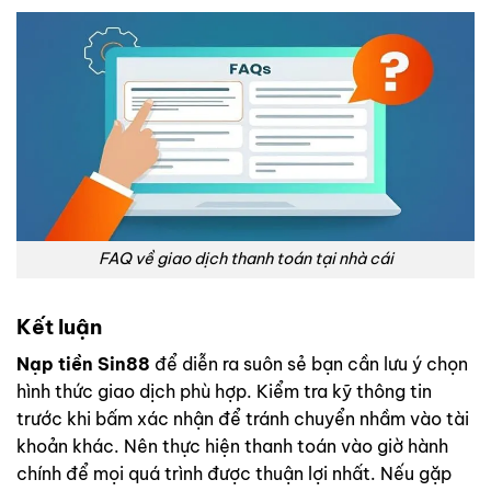
FAQ về giao dịch thanh toán tại nhà cái
Kết luận
Nạp tiền Sin88
để diễn ra suôn sẻ bạn cần lưu ý chọn
hình thức giao dịch phù hợp. Kiểm tra kỹ thông tin
trước khi bấm xác nhận để tránh chuyển nhầm vào tài
khoản khác. Nên thực hiện thanh toán vào giờ hành
chính để mọi quá trình được thuận lợi nhất. Nếu gặp