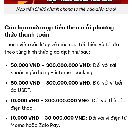
Nạp tiền Sin88 nhanh chóng từ thẻ cào điện thoại
Các hạn mức nạp tiền theo mỗi phương
thức thanh toán
Thành viên cần lưu ý về mức nạp tối thiểu và tối đa
theo từng hình thức giao dịch như sau:
50.000 VNĐ – 300.000.000 VNĐ
: Đối với tài
khoản ngân hàng – internet banking.
50.000 VNĐ – 300.000.000 VNĐ
: Đối với ví tiền
ảo USDT.
10.000 VNĐ – 300.000.000 VNĐ
: Đối với thẻ cào
điện thoại.
10.000 VNĐ – 30.000.000 VNĐ
: Đối với ví điện tử
Momo hoặc Zalo Pay.