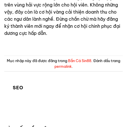
trên vùng hải vực rộng lớn cho hội viên. Không những
vậy, đây còn là cơ hội vàng cải thiện doanh thu cho
các ngư dân lành nghề. Đừng chần chừ mà hãy đăng
ký thành viên mới ngay để nhận cơ hội chinh phục đại
dương cực hấp dẫn.
Mục nhập này đã được đăng trong
Bắn Cá Sin88
. Đánh dấu trang
permalink
.
SEO