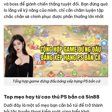
và boss để giành chiến thắng tuyệt đối. Bạn đừng quá
lo lắng về kỹ năng của mình, chỉ cần chăm luyện tập
chắc chắn sẽ chinh phục được phần thưởng lớn nhất
Tổng hợp game đứng đầu bảng xếp hạng PS bắn cá
Top mẹo hay từ cao thủ PS bắn cá Sin88
Dưới đây là một số mẹo bạn cần bỏ túi để trở thành
hải tặc huyền thoại kiểm soát vùng biển khơi.