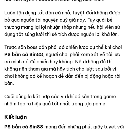
Luôn tận dụng tốt đàn cá nhỏ, tuyệt đối không được
bỏ qua nguồn tài nguyên quý giá này. Tuy quái bé
thường mang lại lợi nhuận thấp nhưng nếu hội viên sử
dụng tốt súng lưới thì sẽ tích được nguồn lợi khá lớn.
Trước săn boss cần phải có chiến lược cụ thể khi chơi
PS bắn cá Sin88
, người chơi phải xem xét về tài lực
có mình có đủ chiến hay không. Nếu không đủ thì
không nên tham gia mà hãy tích cho lượt sau bởi vì
chơi không có kế hoạch dễ dẫn đến bị động hoặc rời
bàn.
Cuối cùng là kết hợp các vũ khí có sẵn trong game
nhằm tạo ra hiệu quả tốt nhất trong tựa game.
Kết luận
PS bắn cá Sin88
mang đến những phút giây tuyệt vời