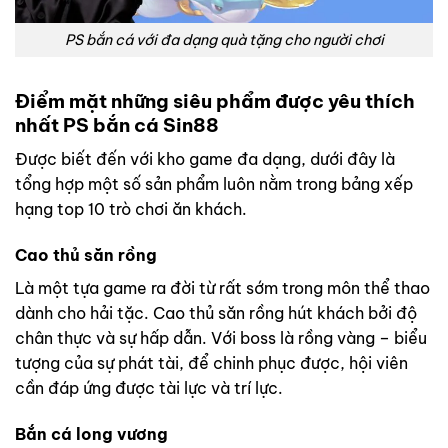
PS bắn cá với đa dạng quà tặng cho người chơi
Điểm mặt những siêu phẩm được yêu thích
nhất PS bắn cá Sin88
Được biết đến với kho game đa dạng, dưới đây là
tổng hợp một số sản phẩm luôn nằm trong bảng xếp
hạng top 10 trò chơi ăn khách.
Cao thủ săn rồng
Là một tựa game ra đời từ rất sớm trong môn thể thao
dành cho hải tặc. Cao thủ săn rồng hút khách bởi độ
chân thực và sự hấp dẫn. Với boss là rồng vàng – biểu
tượng của sự phát tài, để chinh phục được, hội viên
cần đáp ứng được tài lực và trí lực.
Bắn cá long vương