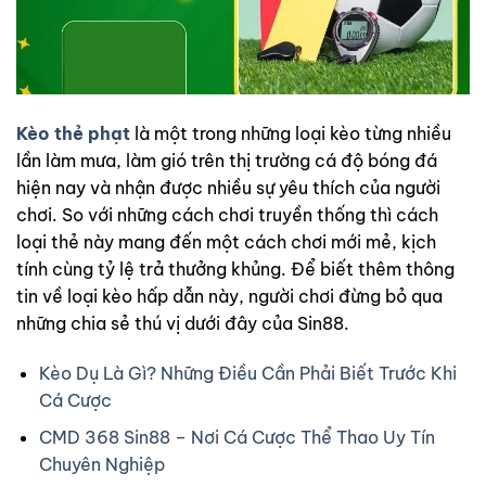
Kèo thẻ phạt
là một trong những loại kèo từng nhiều
lần làm mưa, làm gió trên thị trường cá độ bóng đá
hiện nay và nhận được nhiều sự yêu thích của người
chơi. So với những cách chơi truyền thống thì cách
loại thẻ này mang đến một cách chơi mới mẻ, kịch
tính cùng tỷ lệ trả thưởng khủng. Để biết thêm thông
tin về loại kèo hấp dẫn này, người chơi đừng bỏ qua
những chia sẻ thú vị dưới đây của Sin88.
Kèo Dụ Là Gì? Những Điều Cần Phải Biết Trước Khi
Cá Cược
CMD 368 Sin88 – Nơi Cá Cược Thể Thao Uy Tín
Chuyên Nghiệp