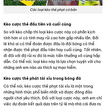
Các loại kèo thẻ phạt cơ bản
Kèo cược thẻ đầu tiên và cuối cùng
So với kèo chấp thì loại kèo cược này có phần kịch
tính hơn vì có tính may rủi cao hơn gấp nhiều lần. Bởi
lẽ khó ai có thể đoán được đâu là đội bóng có thể
nhận được thẻ phạt đầu tiên hay cuối cùng. Tất nhiên,
đi đôi với độ rủi ro đó là mức tiền thưởng vô cùng hấp
dẫn. Có thể nói, loại kèo này là lựa chọn tuyệt vời cho
những anh em nào ưa thích sự mạo hiểm.
Kèo cược thẻ phát tài xỉu trong bóng đá
Có thể nói, kèo cược thẻ phạt tài xỉu là một trong
những hình thức phổ biến nhất và được đông đảo
người chơi yêu thích. Đối với loại cược này, anh em chỉ
việc dự đoán kết quả dựa trên tỷ lệ mà nhà cái đưa ra.