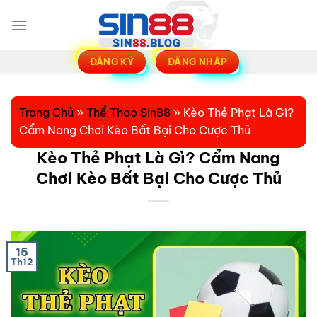
Chuyển
đến
nội
dung
ĐĂNG KÝ
ĐĂNG NHẬP
Trang Chủ
»
Thể Thao Sin88
»
Kèo Thẻ Phạt Là Gì?
Cẩm Nang Chơi Kèo Bất Bại Cho Cược Thủ
Kèo Thẻ Phạt Là Gì? Cẩm Nang
Chơi Kèo Bất Bại Cho Cược Thủ
15
Th12