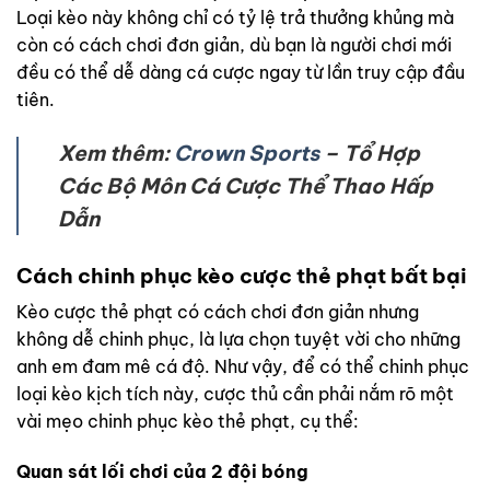
Loại kèo này không chỉ có tỷ lệ trả thưởng khủng mà
còn có cách chơi đơn giản, dù bạn là người chơi mới
đều có thể dễ dàng cá cược ngay từ lần truy cập đầu
tiên.
Xem thêm:
Crown Sports
– Tổ Hợp
Các Bộ Môn Cá Cược Thể Thao Hấp
Dẫn
Cách chinh phục kèo cược thẻ phạt bất bại
Kèo cược thẻ phạt có cách chơi đơn giản nhưng
không dễ chinh phục, là lựa chọn tuyệt vời cho những
anh em đam mê cá độ. Như vậy, để có thể chinh phục
loại kèo kịch tích này, cược thủ cần phải nắm rõ một
vài mẹo chinh phục kèo thẻ phạt, cụ thể:
Quan sát lối chơi của 2 đội bóng