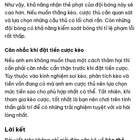
Như vậy, khả năng nhận thẻ phạt của đội bóng này sẽ
cao hơn. Nếu muốn thắng kèo, cược thù cần quan sát
và lựa chọn những cầu thủ có lối chơi rắn. Còn những
đội bóng có khả năng kiểm soát bóng thì tỉ lệ phạm lỗi
rất thấp.
Cân nhắc khi đặt tiền cược kèo
Nếu anh em không muốn thua một cách thảm hại thì
cần phải cân nhắc cẩn thận trước khi đặt tiền cược.
Tùy thuộc vào kinh nghiệm soi kèo, phân tích kèo và
tiền vốn đang có mà anh em cược thủ nên lựa chọn
mức tiền sao cho phù hợp nhất có thể. Tất nhiên, khi
tham gia kèo cược, tốt nhất là bạn nên chơi trên tinh
thần giải trí để có những trải nghiệm tuyệt vời và hài
lòng nhất.
Lời kết
Bài viết trên không chỉ giải đáp cặn kẽ về
kèo thẻ