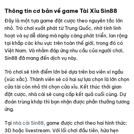
Thông tin cơ bản về game Tài Xỉu Sin88
Đây là một tựa game đặt cược theo nguyên tắc lớn
nhỏ. Trò chơi xuất phát từ Trung Quốc, nhờ tính linh
hoạt và sự dễ dàng mà ngày càng phát triển, lan rộng
tại khắp các khu vực trên toàn thế giới, trong đó có
Việt Nam. Và nhằm đáp ứng nhu cầu của người chơi,
Sin88 đã mang đến dịch vụ này.
Trò chơi sẽ tính điểm lớn bé dựa trên ba viên xí ngầu
(xúc xắc). Thành viên sẽ có hai sự lựa chọn là lớn chọn
cửa tài còn nhỏ thì chọn cửa xỉu. Kết thúc thời gian
đặt cược, nhà cái sẽ cung cấp kết quả cuối cùng. Dự
đoán trùng khớp thì bạn nhận được phần thưởng tương
ứng.
Tại
nhà cái Sin88
, game được chơi theo hai hình thức:
3D hoặc livestream. Với lối chơi đầu tiên, hứa hẹn