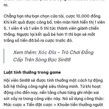
ro.
Chẳng hạn như bạn chọn cửa tài, cược 10,000 đồng.
Khi kết quả được công bố, trên màn hình hiển thị 1 viên
5, 1 viên 4 và 1 viên 5 thì tức thành viên giành chiến
thắng. Ngược lại kết quả bé hơn 11 thì bạn sẽ mất
trắng số tiền đã bỏ ra cược trước đó.
Xem thêm:
Xóc Đĩa
– Trò Chơi Đẳng
Cấp Trên Sòng Bạc Sin88
Luật tính thưởng trong game
Hội viên Sin88 sẽ được tính thưởng một cách tự động
bởi hệ thống công nghệ siêu thông minh. Từ khi hoạt
động cho đến nay, nền tảng chưa từng ghi nhận sai
sót xảy ra trong công việc này. Nó sử dụng công thức:
Mức cược x Tiền đặt cược = Khoản tiền thưởng người