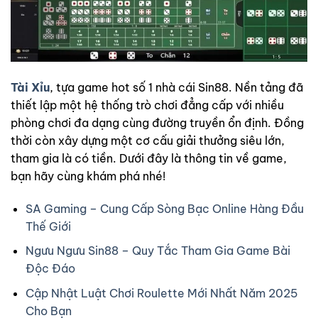
Tài Xỉu
, tựa game hot số 1 nhà cái Sin88. Nền tảng đã
thiết lập một hệ thống trò chơi đẳng cấp với nhiều
phòng chơi đa dạng cùng đường truyền ổn định. Đồng
thời còn xây dựng một cơ cấu giải thưởng siêu lớn,
tham gia là có tiền. Dưới đây là thông tin về game,
bạn hãy cùng khám phá nhé!
SA Gaming – Cung Cấp Sòng Bạc Online Hàng Đầu
Thế Giới
Ngưu Ngưu Sin88 – Quy Tắc Tham Gia Game Bài
Độc Đáo
Cập Nhật Luật Chơi Roulette Mới Nhất Năm 2025
Cho Bạn