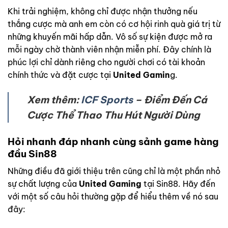
Khi trải nghiệm, không chỉ được nhận thưởng nếu
thắng cược mà anh em còn có cơ hội rinh quà giá trị từ
những khuyến mãi hấp dẫn. Vô số sự kiện được mở ra
mỗi ngày chờ thành viên nhận miễn phí. Đây chính là
phúc lợi chỉ dành riêng cho người chơi có tài khoản
chính thức và đặt cược tại
United Gamin
g.
Xem thêm:
ICF Sports
– Điểm Đến Cá
Cược Thể Thao Thu Hút Người Dùng
Hỏi nhanh đáp nhanh cùng sảnh game hàng
đầu Sin88
Những điều đã giới thiệu trên cũng chỉ là một phần nhỏ
sự chất lượng của
United Gaming
tại Sin88. Hãy đến
với một số câu hỏi thường gặp để hiểu thêm về nó sau
đây: