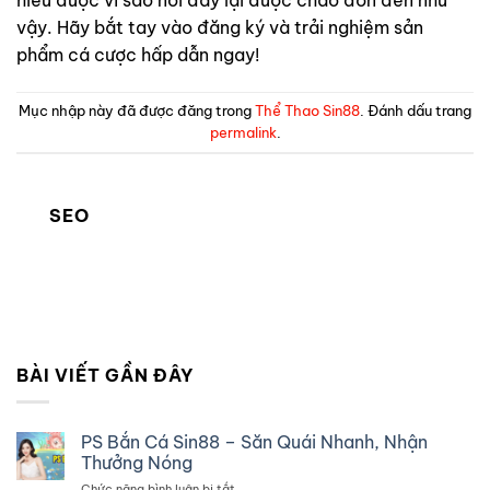
vậy. Hãy bắt tay vào đăng ký và trải nghiệm sản
phẩm cá cược hấp dẫn ngay!
Mục nhập này đã được đăng trong
Thể Thao Sin88
. Đánh dấu trang
permalink
.
SEO
BÀI VIẾT GẦN ĐÂY
PS Bắn Cá Sin88 – Săn Quái Nhanh, Nhận
Thưởng Nóng
Chức năng bình luận bị tắt
ở