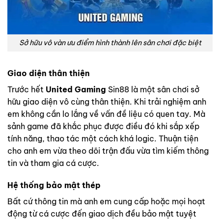
Sở hữu vô vàn ưu điểm hình thành lên sân chơi đặc biệt
Giao diện thân thiện
Trước hết
United Gaming
Sin88 là một sân chơi sở
hữu giao diện vô cùng thân thiện. Khi trải nghiệm anh
em không cần lo lắng về vấn đề liệu có quen tay. Mà
sảnh game đã khắc phục được điều đó khi sắp xếp
tính năng, thao tác một cách khá logic. Thuận tiện
cho anh em vừa theo dõi trận đấu vừa tìm kiếm thông
tin và tham gia cá cược.
Hệ thống bảo mật thép
Bất cứ thông tin mà anh em cung cấp hoặc mọi hoạt
động từ cá cược đến giao dịch đều bảo mật tuyệt