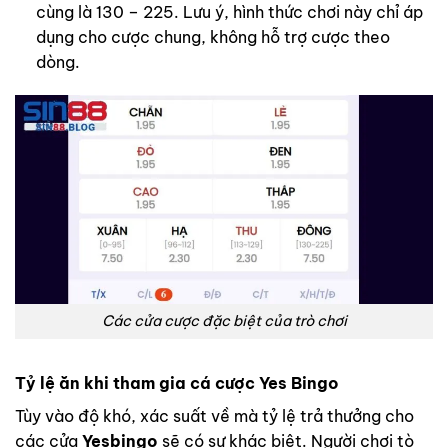
cùng là 130 – 225. Lưu ý, hình thức chơi này chỉ áp
dụng cho cược chung, không hỗ trợ cược theo
dòng.
Các cửa cược đặc biệt của trò chơi
Tỷ lệ ăn khi tham gia cá cược Yes Bingo
Tùy vào độ khó, xác suất về mà tỷ lệ trả thưởng cho
các cửa
Yesbingo
sẽ có sự khác biệt. Người chơi tò