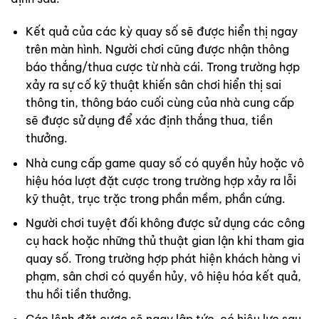
Kết quả của các kỳ quay số sẽ được hiển thị ngay
trên màn hình. Người chơi cũng được nhận thông
báo thắng/thua cược từ nhà cái. Trong trường hợp
xảy ra sự cố kỹ thuật khiến sân chơi hiển thị sai
thông tin, thông báo cuối cùng của nhà cung cấp
sẽ được sử dụng để xác định thắng thua, tiền
thưởng.
Nhà cung cấp game quay số có quyền hủy hoặc vô
hiệu hóa lượt đặt cược trong trường hợp xảy ra lỗi
kỹ thuật, trục trặc trong phần mềm, phần cứng.
Người chơi tuyệt đối không được sử dụng các công
cụ hack hoặc những thủ thuật gian lận khi tham gia
quay số. Trong trường hợp phát hiện khách hàng vi
phạm, sân chơi có quyền hủy, vô hiệu hóa kết quả,
thu hồi tiền thưởng.
Các lệnh đặt cược sẽ ngay lập tức có hiệu lực sau