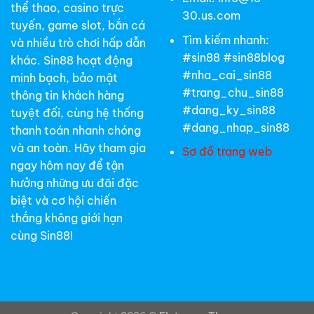
thể thao, casino trực
30.us.com
tuyến, game slot, bắn cá
Tìm kiếm nhanh:
và nhiều trò chơi hấp dẫn
#sin88 #sin88blog
khác. Sin88 hoạt động
#nha_cai_sin88
minh bạch, bảo mật
#trang_chu_sin88
thông tin khách hàng
#dang_ky_sin88
tuyệt đối, cùng hệ thống
#dang_nhap_sin88
thanh toán nhanh chóng
và an toàn. Hãy tham gia
Sơ đồ trang web
ngay hôm nay để tận
hưởng những ưu đãi đặc
biệt và cơ hội chiến
thắng không giới hạn
cùng Sin88!