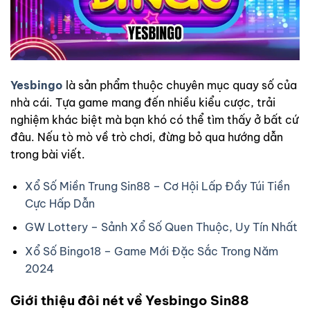
Yesbingo
là sản phẩm thuộc chuyên mục quay số của
nhà cái. Tựa game mang đến nhiều kiểu cược, trải
nghiệm khác biệt mà bạn khó có thể tìm thấy ở bất cứ
đâu. Nếu tò mò về trò chơi, đừng bỏ qua hướng dẫn
trong bài viết.
Xổ Số Miền Trung Sin88 – Cơ Hội Lấp Đầy Túi Tiền
Cực Hấp Dẫn
GW Lottery – Sảnh Xổ Số Quen Thuộc, Uy Tín Nhất
Xổ Số Bingo18 – Game Mới Đặc Sắc Trong Năm
2024
Giới thiệu đôi nét về Yesbingo Sin88