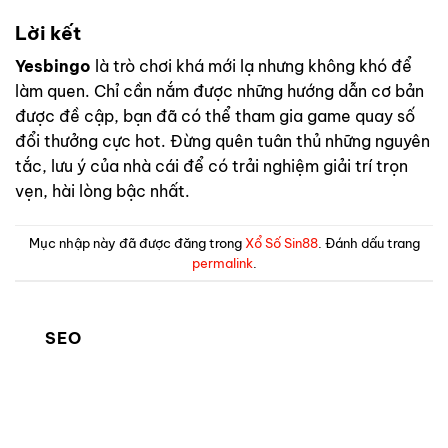
Lời kết
Yesbingo
là trò chơi khá mới lạ nhưng không khó để
làm quen. Chỉ cần nắm được những hướng dẫn cơ bản
được đề cập, bạn đã có thể tham gia game quay số
đổi thưởng cực hot. Đừng quên tuân thủ những nguyên
tắc, lưu ý của nhà cái để có trải nghiệm giải trí trọn
vẹn, hài lòng bậc nhất.
Mục nhập này đã được đăng trong
Xổ Số Sin88
. Đánh dấu trang
permalink
.
SEO