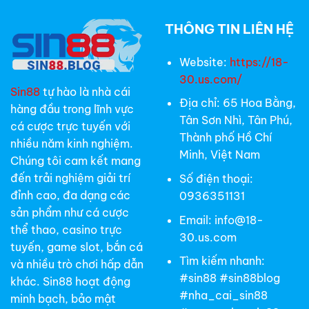
Cần
Giới
Phải
THÔNG TIN LIÊN HỆ
Biết
Trước
Khi
Website:
https://18-
Cá
30.us.com/
Cược
Sin88
tự hào là nhà cái
Địa chỉ:
65 Hoa Bằng,
hàng đầu trong lĩnh vực
Tân Sơn Nhì, Tân Phú,
cá cược trực tuyến với
Thành phố Hồ Chí
nhiều năm kinh nghiệm.
Minh, Việt Nam
Chúng tôi cam kết mang
đến trải nghiệm giải trí
Số điện thoại:
đỉnh cao, đa dạng các
0936351131
sản phẩm như cá cược
Email:
info@18-
thể thao, casino trực
30.us.com
tuyến, game slot, bắn cá
Tìm kiếm nhanh:
và nhiều trò chơi hấp dẫn
#sin88 #sin88blog
khác. Sin88 hoạt động
#nha_cai_sin88
minh bạch, bảo mật