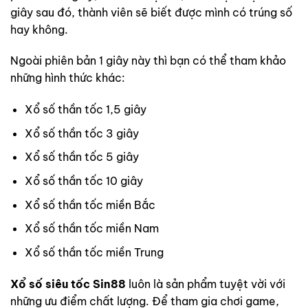
giây sau đó, thành viên sẽ biết được mình có trúng số
hay không.
Ngoài phiên bản 1 giây này thì bạn có thể tham khảo
những hình thức khác:
Xổ số thần tốc 1,5 giây
Xổ số thần tốc 3 giây
Xổ số thần tốc 5 giây
Xổ số thần tốc 10 giây
Xổ số thần tốc miền Bắc
Xổ số thần tốc miền Nam
Xổ số thần tốc miền Trung
Xổ số siêu tốc Sin88
luôn là sản phẩm tuyệt vời với
những ưu điểm chất lượng. Để tham gia chơi game,