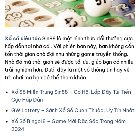
Xổ số siêu tốc
Sin88 là một hình thức đổi thưởng cực
hấp dẫn tại nhà cái. Với phiên bản này, bạn không cần
tốn thời gian chờ đợi như những game truyền thống.
Nhờ đó mà thời gian sẽ được tối ưu, giúp bạn có nhiều
trải nghiệm hơn. Dưới đây là một số thông tin hay về
trò chơi mà bạn có thể tham khảo.
Xổ Số Miền Trung Sin88 – Cơ Hội Lấp Đầy Túi Tiền
Cực Hấp Dẫn
GW Lottery – Sảnh Xổ Số Quen Thuộc, Uy Tín Nhất
Xổ Số Bingo18 – Game Mới Đặc Sắc Trong Năm
2024