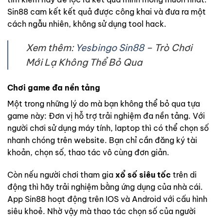
Sin88 cam kết kết quả được công khai và đưa ra một
cách ngẫu nhiên, không sử dụng tool hack.
Xem thêm:
Yesbingo Sin88
– Trò Chơi
Mới Lạ Không Thể Bỏ Qua
Chơi game đa nền tảng
Một trong những lý do mà bạn không thể bỏ qua tựa
game này: Đơn vị hỗ trợ trải nghiệm đa nền tảng. Với
người chơi sử dụng máy tính, laptop thì có thể chọn số
nhanh chóng trên website. Bạn chỉ cần đăng ký tài
khoản, chọn số, thao tác vô cùng đơn giản.
Còn nếu người chơi tham gia
xổ số siêu tốc
trên di
động thì hãy trải nghiệm bằng ứng dụng của nhà cái.
App Sin88 hoạt động trên IOS và Android với cấu hình
siêu khoẻ. Nhờ vậy mà thao tác chọn số của người