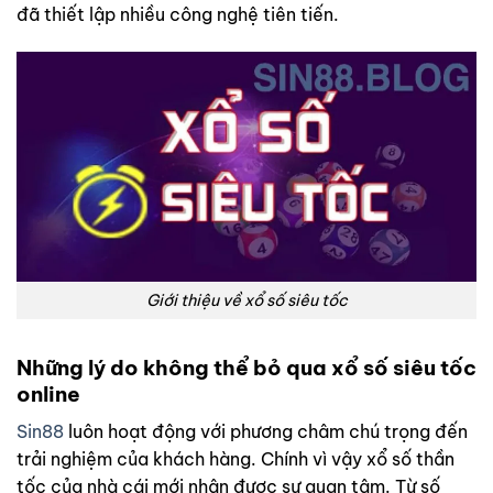
đã thiết lập nhiều công nghệ tiên tiến.
Giới thiệu về xổ số siêu tốc
Những lý do không thể bỏ qua xổ số siêu tốc
online
Sin88
luôn hoạt động với phương châm chú trọng đến
trải nghiệm của khách hàng. Chính vì vậy xổ số thần
tốc của nhà cái mới nhận được sự quan tâm. Từ số