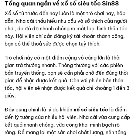
Tổng quan ngắn về xổ số siêu tốc Sin88
Xổ số từ trước đến nay luôn là một trò chơi hay, hấp
dẫn. Nhà cái thấu hiểu nhu cầu và sở thích của người
chơi, do đó đã nhanh chóng ra mắt loại hình thần tốc
này. Hội viên chỉ cần đăng ký tài khoản thành công,
bạn có thể thoả sức được chọn tuỳ thích.
Trò chơi này có một điểm cộng vô cùng lớn là thời
gian trả thưởng nhanh. Thông thường với các phiên
bản truyền thống, bạn sẽ cần phải chờ đến đúng thời
gian để nhận được kết quả. Còn với phiên bản thần
tốc, hội viên sẽ nhận được kết quả chỉ khoảng 1 đến 3
giây.
Đây cũng chính là lý do khiến
xổ số siêu tốc
là điểm
đến lý tưởng của nhiều hội viên. Nhà cái vừa cung cấp
kết quả nhanh chóng, vừa công khai minh bạch rõ
ràng. Để mang lại một sân chơi chất lượng, nền tảng